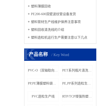
塑料薄膜回收
PE200-600双壁波纹管设备发货
塑料管材生产线维护保养注意事项
塑料回收清洗线的介绍
塑料造粒机运行生产需要注意以下几点
K
K
产品名称
Key Word
PVC-O（双轴取向聚氯乙烯）管材生产线
PET系列瓶片清洗回收设备
PP,PE薄膜塑料袋破碎清洗线
PE,PP系列造粒生产线
PVC造粒生产线
RTP/TCP增强热塑性塑料复合管生产线